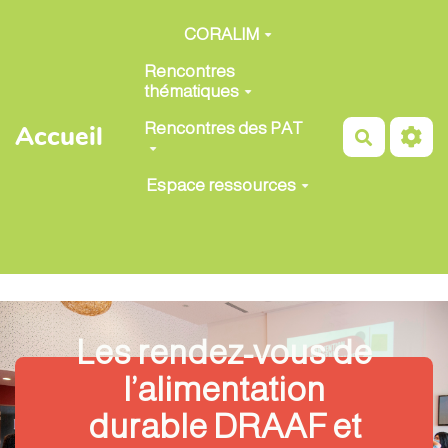
Aller au contenu principal
CORALIM
Rencontres
thématiques
Rencontres des PAT
Accueil
Recherch
Espace ressources
Les rendez-vous de
l’alimentation
durable DRAAF et