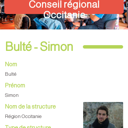
Conseil régional
Occitanie
Bulté - Simon
Nom
Bulté
Prénom
Simon
Nom de la structure
Région Occitanie
Type de structure