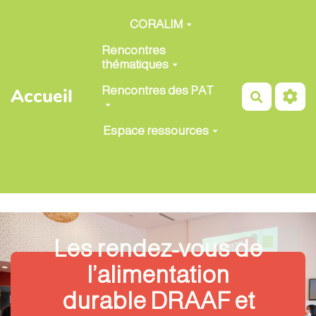
Aller au contenu principal
CORALIM
Rencontres
thématiques
Rencontres des PAT
Accueil
Recherch
Espace ressources
Les rendez-vous de
l’alimentation
durable DRAAF et