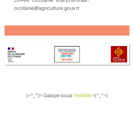
DRAAF Occitanie : sral-pna.draaf-
occitanie@agriculture.gouv.fr
(>^_^)> Galope sous
YesWiki
<(^_^<)