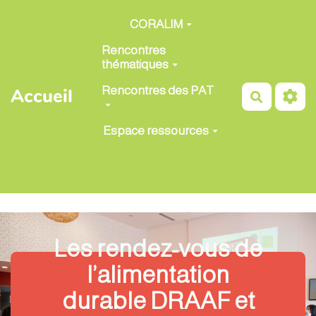
Aller au contenu principal
CORALIM
Rencontres
thématiques
Rencontres des PAT
Accueil
Recherch
Espace ressources
Les rendez-vous de
l’alimentation
durable DRAAF et