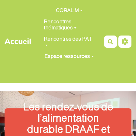
Aller au contenu principal
CORALIM
Rencontres
thématiques
Rencontres des PAT
Accueil
Recherch
Espace ressources
Les rendez-vous de
l’alimentation
durable DRAAF et