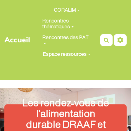
Aller au contenu principal
CORALIM
Rencontres
thématiques
Rencontres des PAT
Accueil
Recherch
Espace ressources
Les rendez-vous de
l’alimentation
durable DRAAF et