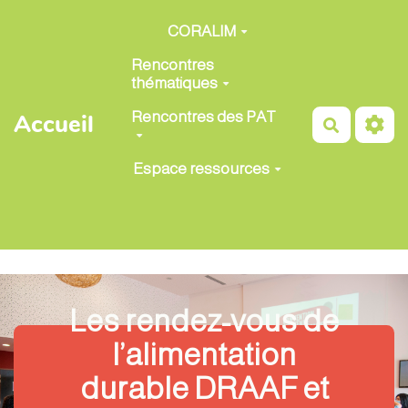
Aller au contenu principal
CORALIM
Rencontres
thématiques
Rencontres des PAT
Accueil
Recherch
Espace ressources
Les rendez-vous de
l’alimentation
durable DRAAF et