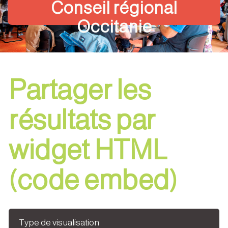
Conseil régional
Occitanie
Partager les
résultats par
widget HTML
(code embed)
Type de visualisation