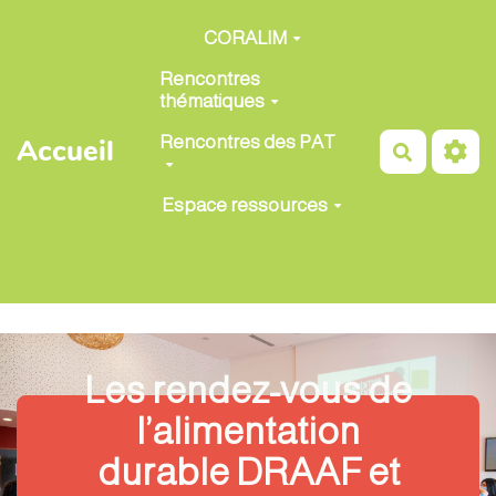
Aller au contenu principal
CORALIM
Rencontres
thématiques
Rencontres des PAT
Accueil
Recherch
Espace ressources
Les rendez-vous de
l’alimentation
durable DRAAF et