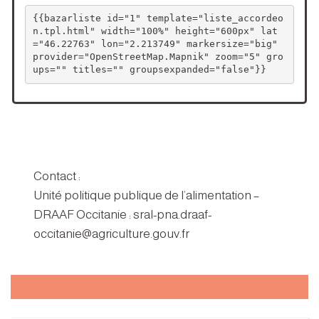
{{bazarliste id="1" template="liste_accordeo
n.tpl.html" width="100%" height="600px" lat
="46.22763" lon="2.213749" markersize="big" 
provider="OpenStreetMap.Mapnik" zoom="5" gro
ups="" titles="" groupsexpanded="false"}}
Contact :
Unité politique publique de l’alimentation –
DRAAF Occitanie : sral-pna.draaf-
occitanie@agriculture.gouv.fr