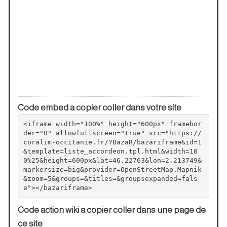
Code embed a copier coller dans votre site
<iframe width="100%" height="600px" framebor
der="0" allowfullscreen="true" src="https://
coralim-occitanie.fr/?BazaR/bazariframe&id=1
&template=liste_accordeon.tpl.html&width=10
0%25&height=600px&lat=46.22763&lon=2.213749&
markersize=big&provider=OpenStreetMap.Mapnik
&zoom=5&groups=&titles=&groupsexpanded=fals
e"></bazariframe>
Code action wiki a copier coller dans une page de
ce site