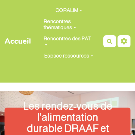
Aller au contenu principal
CORALIM
Rencontres
thématiques
Rencontres des PAT
Accueil
Recherch
Espace ressources
Les rendez-vous de
l’alimentation
durable DRAAF et