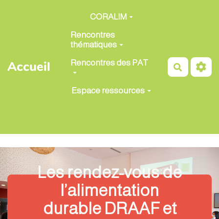
Aller au contenu principal
CORALIM
Rencontres
thématiques
Rencontres des PAT
Accueil
Recherch
Espace ressources
Les rendez-vous de
l’alimentation
durable DRAAF et