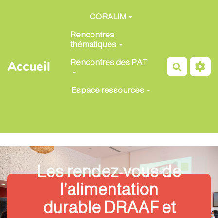
Aller au contenu principal
CORALIM
Rencontres
thématiques
Rencontres des PAT
Accueil
Recherch
Espace ressources
Les rendez-vous de
l’alimentation
durable DRAAF et