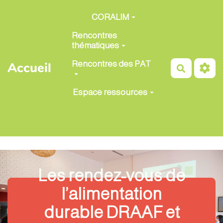
Aller au contenu principal
CORALIM
Rencontres
thématiques
Rencontres des PAT
Accueil
Recherch
Espace ressources
Les rendez-vous de
l’alimentation
durable DRAAF et