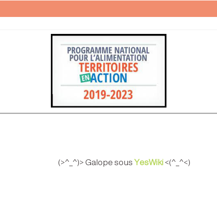
(>^_^)> Galope sous
YesWiki
<(^_^<)