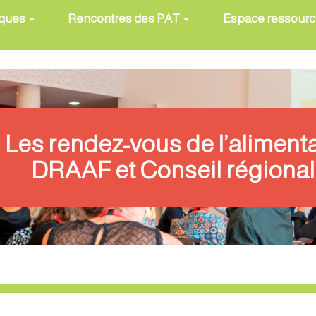
iques
Rencontres des PAT
Espace ressour
Les rendez-vous de l’aliment
DRAAF et Conseil régional