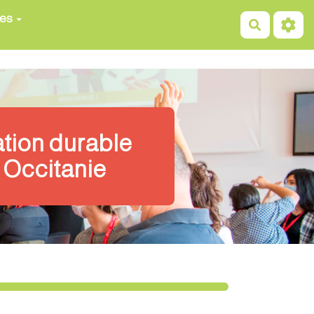
ces
Recherch
ation durable
 Occitanie