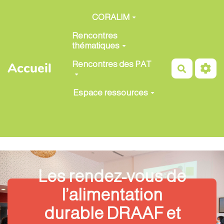
Aller au contenu principal
CORALIM
Rencontres
thématiques
Rencontres des PAT
Accueil
Recherch
Espace ressources
Les rendez-vous de
l’alimentation
durable DRAAF et