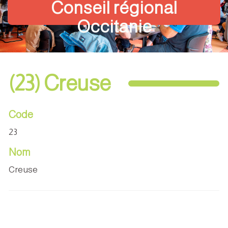
Conseil régional
Occitanie
(23) Creuse
Code
23
Nom
Creuse