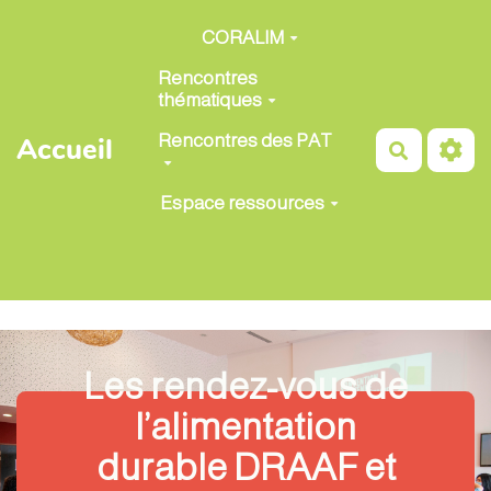
Aller au contenu principal
CORALIM
Rencontres
thématiques
Rencontres des PAT
Accueil
Recherch
Espace ressources
Les rendez-vous de
l’alimentation
durable DRAAF et