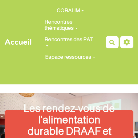
Aller au contenu principal
CORALIM
Rencontres
thématiques
Rencontres des PAT
Accueil
Recherch
Espace ressources
Les rendez-vous de
l’alimentation
durable DRAAF et