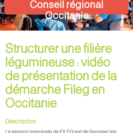
Conseil régional
Occitanie
Structurer une filière
légumineuse : vidéo
de présentation de la
démarche Fileg en
Occitanie
Description
La mission principale de FILEG est de favoriser les