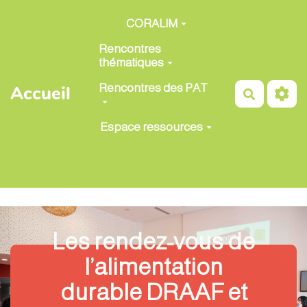
Aller au contenu principal
CORALIM
Rencontres
thématiques
Rencontres des PAT
Accueil
Recherch
Espace ressources
Les rendez-vous de
l’alimentation
durable DRAAF et