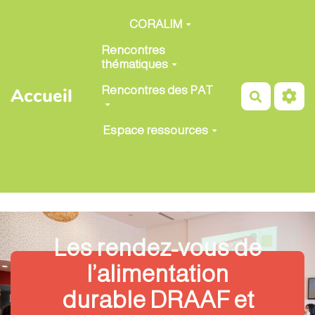
Aller au contenu principal
CORALIM
Rencontres
thématiques
Rencontres des PAT
Accueil
Recherch
Espace ressources
Les rendez-vous de
l’alimentation
durable DRAAF et