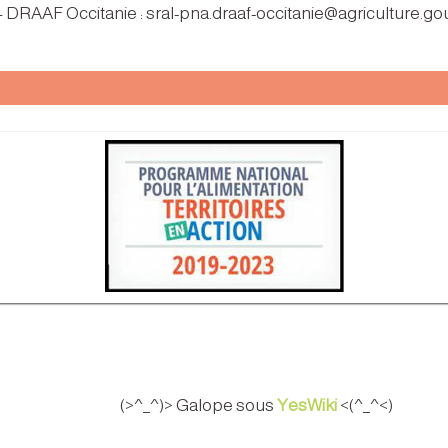
 – DRAAF Occitanie : sral-pna.draaf-occitanie@agriculture.gou
(>^_^)> Galope sous
YesWiki
<(^_^<)