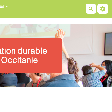
ces
Recherch
ation durable
 Occitanie