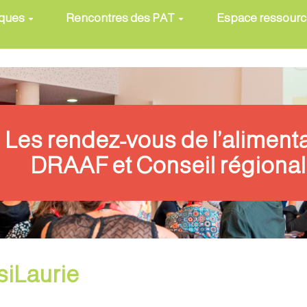
iques
Rencontres des PAT
Espace ressour
Les rendez-vous de l’aliment
DRAAF et Conseil régional
siLaurie