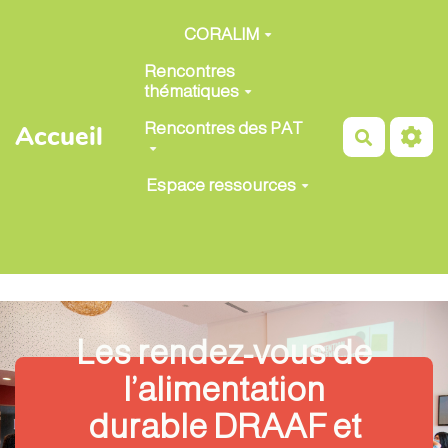
Aller au contenu principal
CORALIM
Rencontres
thématiques
Rencontres des PAT
Accueil
Recherch
Espace ressources
Les rendez-vous de
l’alimentation
durable DRAAF et