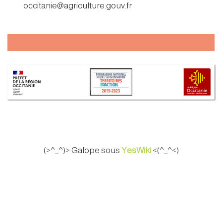
occitanie@agriculture.gouv.fr
(>^_^)> Galope sous
YesWiki
<(^_^<)