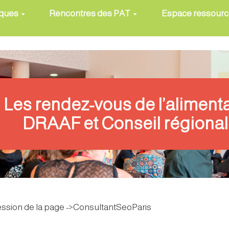
iques
Rencontres des PAT
Espace ressour
Les rendez-vous de l’aliment
DRAAF et Conseil régional
pression de la page ->ConsultantSeoParis