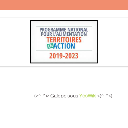
(>^_^)> Galope sous
YesWiki
<(^_^<)