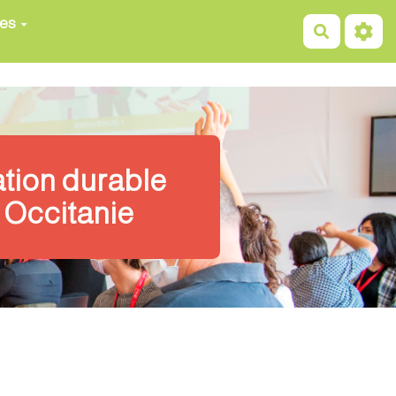
ces
Recherch
ation durable
 Occitanie