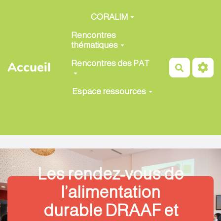
Aller au contenu principal
CORALIM
Rencontres
thématiques
Rencontres des PAT
Accueil
Recherch
Espace ressources
Les rendez-vous de
l’alimentation
durable DRAAF et