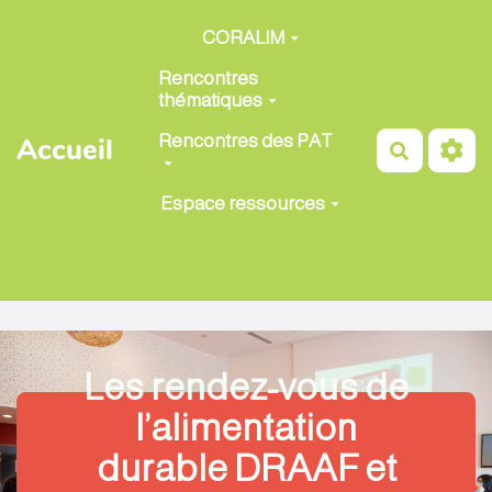
Aller au contenu principal
CORALIM
Rencontres
thématiques
Rencontres des PAT
Accueil
Recherch
Espace ressources
Les rendez-vous de
l’alimentation
durable DRAAF et