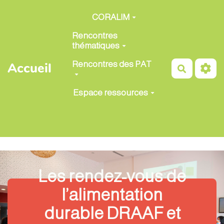
Aller au contenu principal
CORALIM
Rencontres
thématiques
Rencontres des PAT
Accueil
Recherch
Espace ressources
Les rendez-vous de
l’alimentation
durable DRAAF et