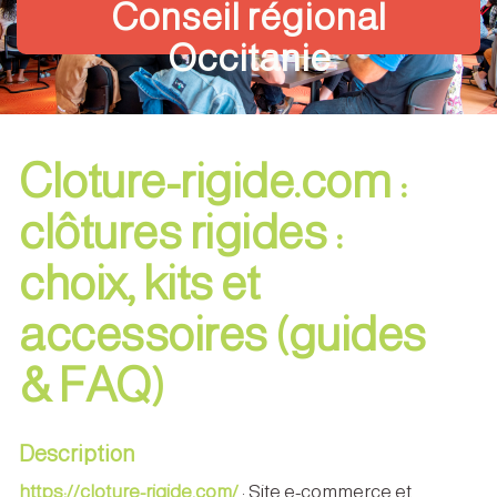
Conseil régional
Occitanie
Cloture-rigide.com :
clôtures rigides :
choix, kits et
accessoires (guides
& FAQ)
Description
https://cloture-rigide.com/
: Site e-commerce et