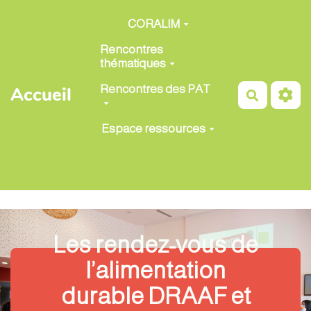
Aller au contenu principal
CORALIM
Rencontres
thématiques
Rencontres des PAT
Accueil
Recherch
Espace ressources
Les rendez-vous de
l’alimentation
durable DRAAF et