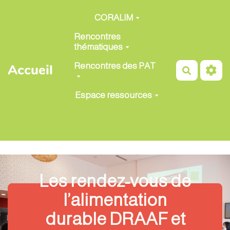
Aller au contenu principal
CORALIM
Rencontres
thématiques
Rencontres des PAT
Accueil
Recherch
Espace ressources
Les rendez-vous de
l’alimentation
durable DRAAF et