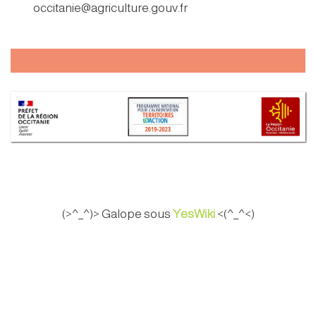
occitanie@agriculture.gouv.fr
(>^_^)> Galope sous
YesWiki
<(^_^<)