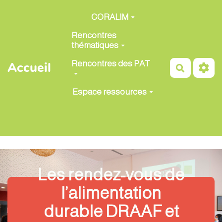
Aller au contenu principal
CORALIM
Rencontres
thématiques
Rencontres des PAT
Accueil
Recherch
Espace ressources
Les rendez-vous de
l’alimentation
durable DRAAF et