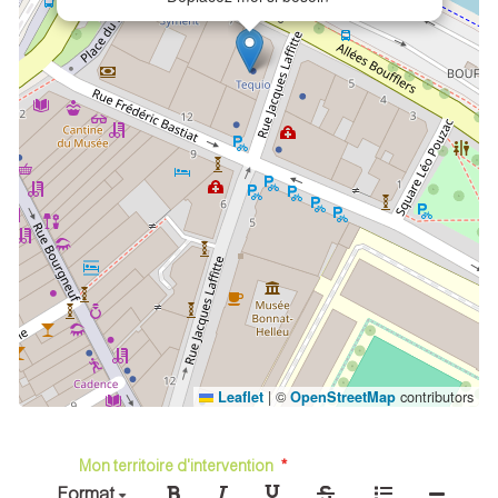
|
©
contributors
Leaflet
OpenStreetMap
Mon territoire d'intervention
Format