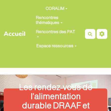
Aller au contenu principal
CORALIM
Rencontres
thématiques
Rencontres des PAT
Accueil
Recherch
Espace ressources
Les rendez-vous de
l’alimentation
durable DRAAF et