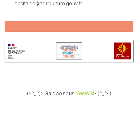
occitanie@agriculture.gouv.fr
(>^_^)> Galope sous
YesWiki
<(^_^<)