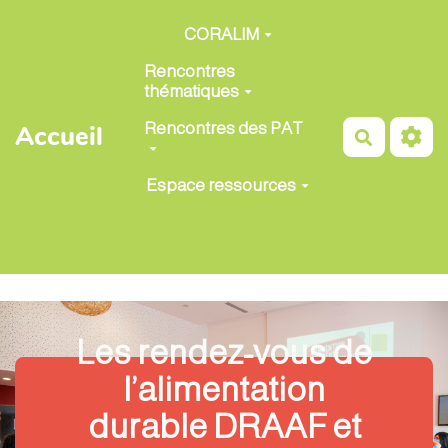
Aller au contenu principal
CORALIM
Rencontres
thématiques
Rencontres des PAT
Accueil
Recherch
Espace ressources
Les rendez-vous de
l’alimentation
durable DRAAF et