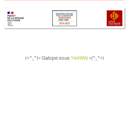
(>^_^)> Galope sous
YesWiki
<(^_^<)